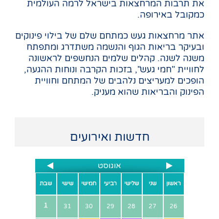
את תרבות המרחצאות בישראל לרמה העולמית
כמקובל באירופה.
אתר מרחצאות געש כמתחם שלם של בילוי פינוקים
ובעיקר בריאות הגוף והנשמה משתדרג ומתפתח
משנה לשנה. קהלים שלמים הנחשפים לראשונה
לחוויית "חמי געש", בזכות הקרבה ונוחות ההגעה,
הופכים למעריצים נלהבים של המתחם וחוויית
הפינוק והבריאות שהוא מעניק.
חדשות ואירועים
אוגוסט
ראשון
שני
שלישי
רביעי
חמישי
שישי
שבת
1
31
30
29
28
27
26