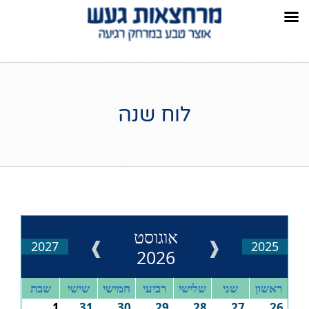
לוח שנה
אוגוסט
❱
❰
2027
2025
2026
ראשון
שני
שלישי
רביעי
חמישי
שישי
שבת
1
31
30
29
28
27
26