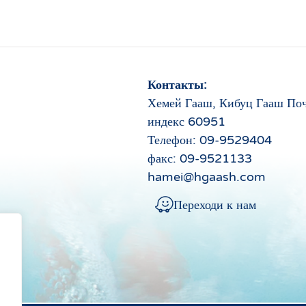
Контакты:
Хемей Гааш, Кибуц Гааш По
индекс 60951
Телефон: 09-9529404
факс: 09-9521133
hamei@hgaash.com
Переходи к нам