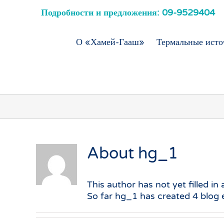
Подробности и предложения: 09-9529404
О «Хамей-Гааш»
Термальные ист
About
hg_1
This author has not yet filled in 
So far hg_1 has created 4 blog e