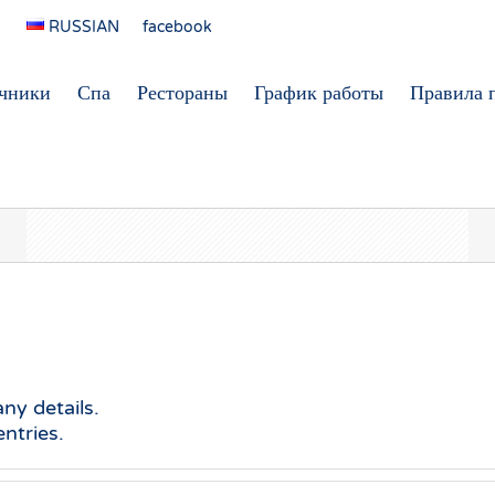
RUSSIAN
facebook
очники
Спа
Рестораны
График работы
Правила 
any details.
ntries.